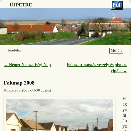
ÚJPETRE
Kezdőlap
Menü ↓
Ugrás a főtartalomra
Ugrás a másodlagos tartalomra
←
Német Nemzetiségi Nap
Fokozott csúszás veszély és piszkos
Bejegyzés navigáció
cipők.
→
Falunap 2008
Közzétéve
2008-08-30
,
czisti
H
ag
yo
m
án
yo