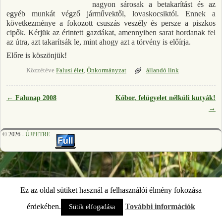
nagyon sárosak a betakarítást és az
egyéb munkát végző járművektől, lovaskocsiktól. Ennek a
következménye a fokozott csuszás veszély és persze a piszkos
cipők. Kérjük az érintett gazdákat, amennyiben sarat hordanak fel
az útra, azt takarítsák le, mint ahogy azt a törvény is előírja.
Előre is köszönjük!
Közzétéve
Falusi élet
,
Önkormányzat
állandó link
←
Falunap 2008
Kóbor, felügyelet nélküli kutyák!
Bejegyzés navigáció
→
© 2026 -
ÚJPETRE
Ez az oldal sütiket használ a felhasználói élmény fokozása
érdekében.
További információk
Sütik elfogadása