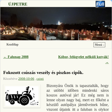
ÚJPETRE
Kezdőlap
Menü ↓
Ugrás a főtartalomra
Ugrás a másodlagos tartalomra
←
Falunap 2008
Kóbor, felügyelet nélküli kutyák!
Bejegyzés navigáció
→
Fokozott csúszás veszély és piszkos cipők.
Közzétéve
2008-10-06
,
czisti
Bizonyára Önök is tapasztalták, hogy
az utóbbi időben mindenki sáros
koszos autóval jár! Ez még nem is
lenne olyan nagy baj, mert ez főként a
készülő autópálya járműveinek bűne,
viszont útjaink itt a faluban is olykor