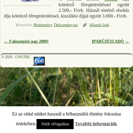
kötelező féregtelenítéssel együtt
2.500,- Ft/eb. Háznál történő eboltás
díja kötelező féregtelenítéssel, kiszállási díjjal együtt 3.000,- Ft/eb.
Közzétéve
Hirdetmény
,
Önkormányzat
állandó link
←
Faluszépítő nap 2009!
IPARŰZÉSI ADÓ
→
Bejegyzés navigáció
© 2026 -
ÚJPETRE
Ez az oldal sütiket használ a felhasználói élmény fokozása
érdekében.
További információk
Sütik elfogadása