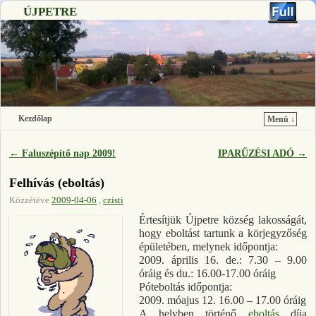
ÚJPETRE
Kezdőlap
Menü ↓
Ugrás a főtartalomra
Ugrás a másodlagos tartalomra
←
Faluszépítő nap 2009!
IPARŰZÉSI ADÓ
→
Bejegyzés navigáció
Felhívás (eboltás)
Közzétéve
2009-04-06
,
czisti
Értesítjük Újpetre község lakosságát,
hogy eboltást tartunk a körjegyzőség
épületében, melynek időpontja:
2009. április 16. de.: 7.30 – 9.00
óráig és du.: 16.00-17.00 óráig
Póteboltás időpontja:
2009. móajus 12. 16.00 – 17.00 óráig
A helyben történő
eboltás
díja