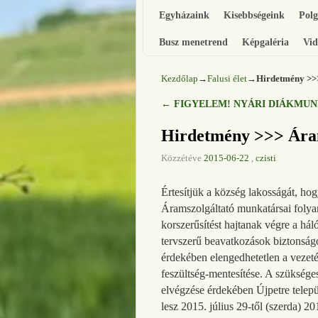
Egyházaink
Kisebbségeink
Pol
Busz menetrend
Képgaléria
Vid
Kezdőlap
→
Falusi élet
→
Hirdetmény >>
←
FIGYELEM! NYÁRI DIÁKMU
Bejegyzés navigáció
Hirdetmény >>> Ára
Közzétéve
2015-06-22
,
czisti
Értesítjük a község lakosságát, h
Áramszolgáltató munkatársai foly
korszerűsítést hajtanak végre a hál
tervszerű beavatkozások biztonság
érdekében elengedhetetlen a vezet
feszültség-mentesítése. A szükség
elvégzése érdekében Újpetre telep
lesz 2015. július 29-től (szerda) 20