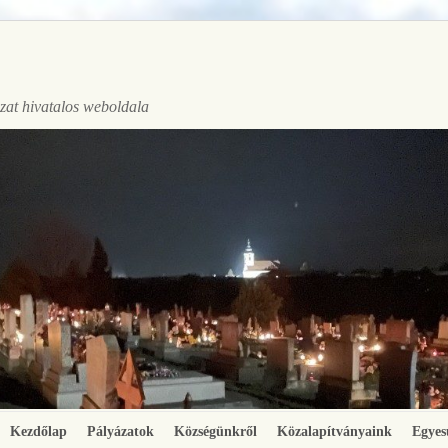
at hivatalos weboldala
Kezdőlap
Pályázatok
Községünkről
Közalapítványaink
Egyes