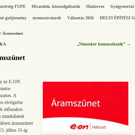
gárőrség FUPE
Hivatalok, közszolgáltatók
Háziorvos
Gyógyszertár
eó gyűjtemény
nyomtatványok
Választás 2026
HELYI ÉPÍTÉSI 
> Áramszünet
NKA
„Németkér bemutatkozik”
→
mszünet
ogy az E.ON
amatos
ózaton. A
os elvégzése
ék időszakos
es munkálatok
ülésen áramszünet
15. július 31-ig