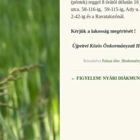
(péntek) reggel 8 órától délután 16
utca. 58-116-ig, 59-115-ig, Ady u. 
2-42-ig és a Ravatalozónál.
Kérjük a lakosság megértését !
Újpetrei Közös Önkormányzati Hi
Közzétéve
Falusi élet
,
Hirdetmén
←
FIGYELEM! NYÁRI DIÁKMU
Bejegyzés navigáció