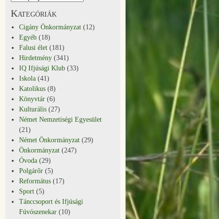
Kategóriák
Cigány Önkormányzat
(12)
Egyéb
(18)
Falusi élet
(181)
Hirdetmény
(341)
IQ Ifjúsági Klub
(33)
Iskola
(41)
Katolikus
(8)
Könyvtár
(6)
Kulturális
(27)
Német Nemzetiségi Egyesület
(21)
Német Önkormányzat
(29)
Önkormányzat
(247)
Óvoda
(29)
Polgárőr
(5)
Református
(17)
Sport
(5)
Tánccsoport és Ifjúsági
Fúvószenekar
(10)