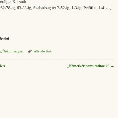
 óráig a Kossuth
62-78-ig, 63-83-ig, Szabadság tér 2-52-ig, 1-3-ig, Petőfi u. 1-41-ig,
vatal
y
,
Önkormányzat
állandó link
NKA
„Németkér bemutatkozik”
→