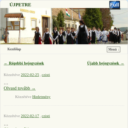
ÚJPETRE
Kezdőlap
Menü ↓
Ugrás a főtartalomra
Ugrás a másodlagos tartalomra
←
Régebbi bejegyzések
Újabb bejegyzések
→
Bejegyzés navigáció
Közzétéve
2022-02-25
,
czisti
…
Olvasd tovább
→
Közzétéve
Hirdetmény
Közzétéve
2022-02-17
,
czisti
…