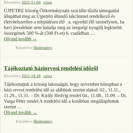
Közzétéve
2021-11-04
,
czisti
ÚJPETRE község Önkormányzata szociális tűzifa támogatást
állapíthat meg az Újpetrén állandó lakcímmel rendelkező és
életvitelszerűen a településen élő a. egyedül élő személynek, ha
havi jövedelme nem haladja meg az öregségi nyugdíj legkisebb
összegének 500 %-át (500 Ft-ot) b. családban …
Olvasd tovább
→
Közzétéve
Hirdetmény
Tájékoztató háziorvosi rendelési időről
Közzétéve
2021-10-28
,
czisti
Tájékoztatjuk a község lakosságát, hogy november hónapban a
házi orvosi rendelési idő az alábbiak szerint alakul: 02., 11.11.,
11.29., 11.31. – Dr. Király Hedvig rendel 04., 11.08., 11.09. – Dr.
Varga Péter rendel A rendelési idő a korábban megállapítottak
szerint …
Olvasd tovább
→
Közzétéve
Hirdetmény