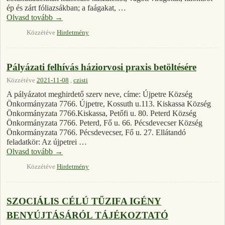
ép és zárt fóliazsákban; a faágakat, …
Olvasd tovább
→
Közzétéve
Hirdetmény
Pályázati felhívás háziorvosi praxis betöltésére
Közzétéve
2021-11-08
,
czisti
A pályázatot meghirdető szerv neve, címe: Újpetre Község
Önkormányzata 7766. Újpetre, Kossuth u.113. Kiskassa Község
Önkormányzata 7766.Kiskassa, Petőfi u. 80. Peterd Község
Önkormányzata 7766. Peterd, Fő u. 66. Pécsdevecser Község
Önkormányzata 7766. Pécsdevecser, Fő u. 27. Ellátandó
feladatkör: Az újpetrei …
Olvasd tovább
→
Közzétéve
Hirdetmény
SZOCIÁLIS CÉLÚ TŰZIFA IGÉNY
BENYÚJTÁSÁRÓL TÁJÉKOZTATÓ