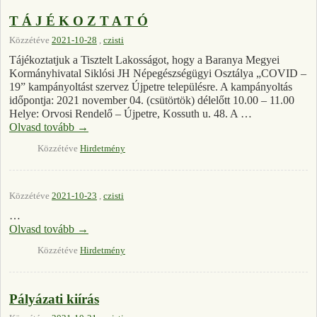
T Á J É K O Z T A T Ó
Közzétéve
2021-10-28
,
czisti
Tájékoztatjuk a Tisztelt Lakosságot, hogy a Baranya Megyei
Kormányhivatal Siklósi JH Népegészségügyi Osztálya „COVID –
19” kampányoltást szervez Újpetre településre. A kampányoltás
időpontja: 2021 november 04. (csütörtök) délelőtt 10.00 – 11.00
Helye: Orvosi Rendelő – Újpetre, Kossuth u. 48. A …
Olvasd tovább
→
Közzétéve
Hirdetmény
Közzétéve
2021-10-23
,
czisti
…
Olvasd tovább
→
Közzétéve
Hirdetmény
Pályázati kiírás