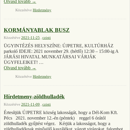
Olvasd tovább
→
Közzétéve
Hirdetmény
KORMÁNYABLAK BUSZ
Közzétéve
2021-11-25
,
czisti
ÜGYINTÉZÉS HELYSZÍNE: ÚJPETRE, KULTÚRHÁZ
parkoló IDEJE: 2021 november 29. (hétfő) 12:30 – 15:00-ig A
JÁRÁSI HIVATAL MUNKATÁRSAI VÁRJÁK
ÜGYFELEIKET! …
Olvasd tovább
→
Közzétéve
Hirdetmény
Hírdetmeny-zöldhulladék
Közzétéve
2021-11-09
,
czisti
Értesítjük ÚJPETRE község lakosságát, hogy a Dél-Kom Kft.
Pécs 2021. november 12.-én (péntek) reggel 6 órától
zöldhulladék gyűjtést végez. Kérjük a lakosságot, hogy a
zöldhulladéknak minősülő kaszálékot, vágott virágokat, falombot