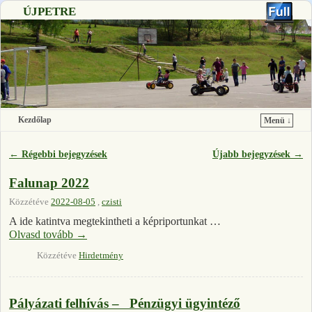
ÚJPETRE
Kezdőlap
Menü ↓
Ugrás a főtartalomra
Ugrás a másodlagos tartalomra
←
Régebbi bejegyzések
Újabb bejegyzések
→
Bejegyzés navigáció
Falunap 2022
Közzétéve
2022-08-05
,
czisti
A ide katintva megtekintheti a képriportunkat …
Olvasd tovább
→
Közzétéve
Hirdetmény
Pályázati felhívás – Pénzügyi ügyintéző