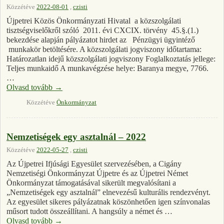
Közzétéve
2022-08-01
,
czisti
Újpetrei Közös Önkormányzati Hivatal a közszolgálati
tisztségviselőkről szóló 2011. évi CXCIX. törvény 45.§.(1.)
bekezdése alapján pályázatot hirdet az Pénzügyi ügyintéző
munkakör betöltésére. A közszolgálati jogviszony időtartama:
Határozatlan idejű közszolgálati jogviszony Foglalkoztatás jellege:
Teljes munkaidő A munkavégzése helye: Baranya megye, 7766.
…
Olvasd tovább
→
Közzétéve
Önkormányzat
Nemzetiségek egy asztalnál – 2022
Közzétéve
2022-05-27
,
czisti
Az Újpetrei Ifjúsági Egyesület szervezésében, a Cigány
Nemzetiségi Önkormányzat Újpetre és az Újpetrei Német
Önkormányzat támogatásával sikerült megvalósítani a
„Nemzetiségek egy asztalnál” elnevezésű kulturális rendezvényt.
Az egyesület sikeres pályázatnak köszönhetően igen színvonalas
műsort tudott összeállítani. A hangsúly a német és …
Olvasd tovább
→