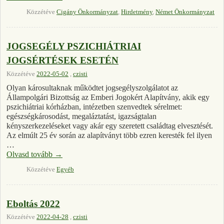
Közzétéve
Cigány Önkormányzat
,
Hirdetmény
,
Német Önkormányzat
JOGSEGÉLY PSZICHIÁTRIAI
JOGSÉRTÉSEK ESETÉN
Közzétéve
2022-05-02
,
czisti
Olyan károsultaknak működtet jogsegélyszolgálatot az
Állampolgári Bizottság az Emberi Jogokért Alapítvány, akik egy
pszichiátriai kórházban, intézetben szenvedtek sérelmet:
egészségkárosodást, megaláztatást, igazságtalan
kényszerkezeléseket vagy akár egy szeretett családtag elvesztését.
Az elmúlt 25 év során az alapítványt több ezren keresték fel ilyen
…
Olvasd tovább
→
Közzétéve
Egyéb
Eboltás 2022
Közzétéve
2022-04-28
,
czisti