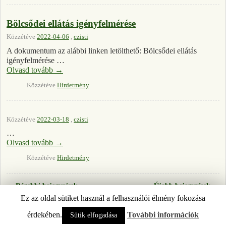
Bölcsődei ellátás igényfelmérése
Közzétéve
2022-04-06
,
czisti
A dokumentum az alábbi linken letölthető: Bölcsődei ellátás
igényfelmérése …
Olvasd tovább
→
Közzétéve
Hirdetmény
Közzétéve
2022-03-18
,
czisti
…
Olvasd tovább
→
Közzétéve
Hirdetmény
←
Régebbi bejegyzések
Újabb bejegyzések
→
Bejegyzés navigáció
Ez az oldal sütiket használ a felhasználói élmény fokozása
© 2026 -
ÚJPETRE
érdekében.
További információk
Sütik elfogadása