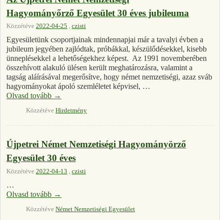
Hagyományőrző Egyesület 30 éves jubileuma
Közzétéve
2022-04-25
,
czisti
Egyesületünk csoportjainak mindennapjai már a tavalyi évben a
jubileum jegyében zajlódtak, próbákkal, készülődésekkel, kisebb
ünneplésekkel a lehetőségekhez képest. Az 1991 novemberében
összehívott alakuló ülésen került meghatározásra, valamint a
tagság aláírásával megerősítve, hogy német nemzetiségi, azaz sváb
hagyományokat ápoló szemléletet képvisel, …
Olvasd tovább
→
Közzétéve
Hirdetmény
Újpetrei Német Nemzetiségi Hagyományörző
Egyesület 30 éves
Közzétéve
2022-04-13
,
czisti
…
Olvasd tovább
→
Közzétéve
Német Nemzetiségi Egyesület