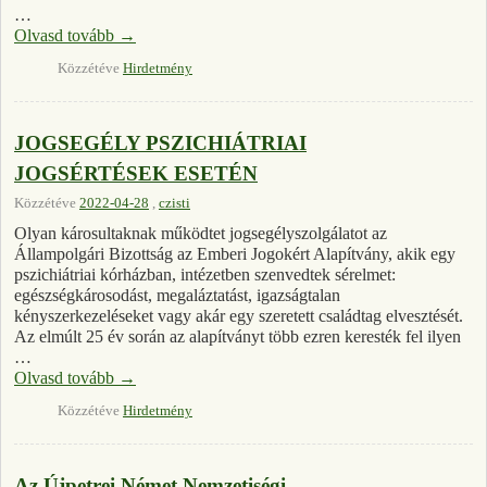
…
Olvasd tovább
→
Közzétéve
Hirdetmény
JOGSEGÉLY PSZICHIÁTRIAI
JOGSÉRTÉSEK ESETÉN
Közzétéve
2022-04-28
,
czisti
Olyan károsultaknak működtet jogsegélyszolgálatot az
Állampolgári Bizottság az Emberi Jogokért Alapítvány, akik egy
pszichiátriai kórházban, intézetben szenvedtek sérelmet:
egészségkárosodást, megaláztatást, igazságtalan
kényszerkezeléseket vagy akár egy szeretett családtag elvesztését.
Az elmúlt 25 év során az alapítványt több ezren keresték fel ilyen
…
Olvasd tovább
→
Közzétéve
Hirdetmény
Az Újpetrei Német Nemzetiségi