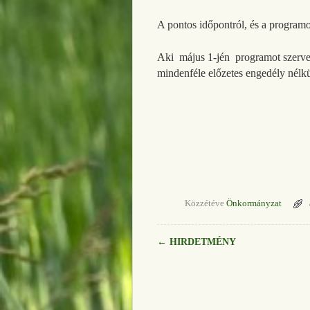
A pontos időpontról, és a programo
Aki május 1-jén programot szervezn
mindenféle előzetes engedély nélkü
ÚJPETRE KÖZS
Közzétéve
Önkormányzat
←
HIRDETMÉNY
Bejegyzés navigáció