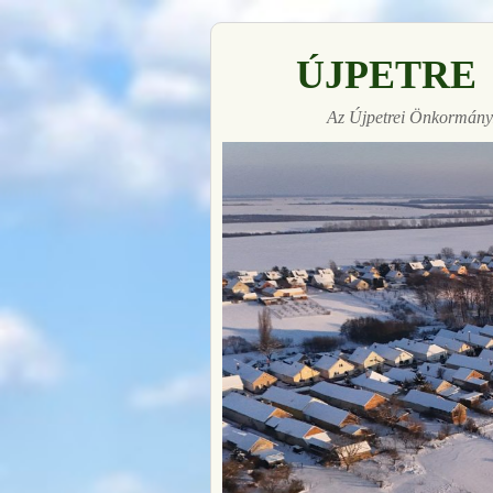
ÚJPETRE
Az Újpetrei Önkormányz
Made with
FLARE
More Info