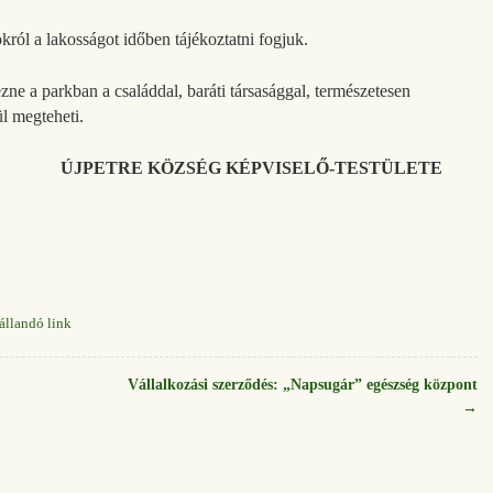
król a lakosságot időben tájékoztatni fogjuk.
e a parkban a családdal, baráti társasággal, természetesen
l megteheti.
ÉG KÉPVISELŐ-TESTÜLETE
állandó link
Vállalkozási szerződés: „Napsugár” egészség központ
→