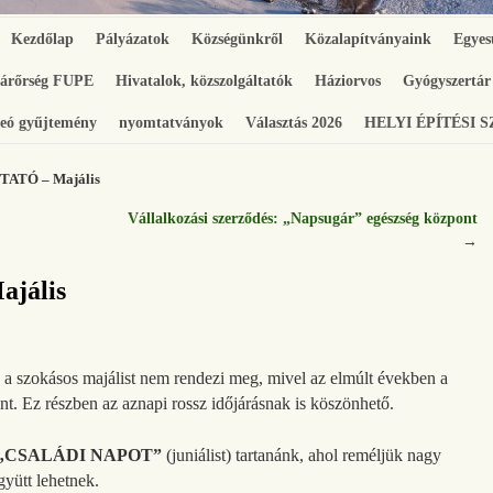
Kezdőlap
Pályázatok
Községünkről
Közalapítványaink
Egyes
gárőrség FUPE
Hivatalok, közszolgáltatók
Háziorvos
Gyógyszertár
eó gyűjtemény
nyomtatványok
Választás 2026
HELYI ÉPÍTÉSI 
ATÓ – Majális
Vállalkozási szerződés: „Napsugár” egészség központ
→
jális
a szokásos majálist nem rendezi meg, mivel az elmúlt években a
t. Ez részben az aznapi rossz időjárásnak is köszönhető.
„CSALÁDI NAPOT”
(juniálist) tartanánk, ahol reméljük nagy
gyütt lehetnek.