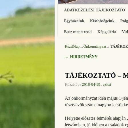
Ugrás a főtartalomra
Ugrás a másodlagos tartalomra
ADATKEZELÉSI TÁJÉKOZTATÓ
Egyházaink
Kisebbségeink
Pol
Busz menetrend
Képgaléria
Vid
Kezdőlap
→
Önkormányzat
→
TÁJÉKOZT
←
HIRDETMÉNY
Bejegyzés navigáció
TÁJÉKOZTATÓ – Ma
Közzétéve
2018-04-19
,
czisti
Az önkormányzat idén május 1-jén 
résztvevők száma nagyon lecsökken
Helyette előzetes felmérés alapján
létszámban, jó időben a családok e