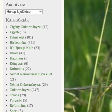
Archívum
Kategóriák
Cigány Önkormányzat
(12)
Egyéb
(18)
Falusi élet
(181)
Hirdetmény
(341)
IQ Ifjúsági Klub
(33)
Iskola
(41)
Katolikus
(8)
Könyvtár
(6)
Kulturális
(27)
Német Nemzetiségi Egyesület
(21)
Német Önkormányzat
(29)
Önkormányzat
(247)
Óvoda
(29)
Polgárőr
(5)
Református
(17)
Sport
(5)