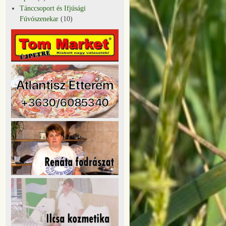
Tánccsoport és Ifjúsági
Fúvószenekar
(10)