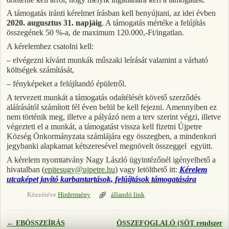
A támogatás iránti kérelmet írásban kell benyújtani, az idei évben
2020. augusztus 31. napjáig
. A támogatás mértéke a felújítás
összegének 50 %-a, de maximum 120.000,-Ft/ingatlan.
A kérelemhez csatolni kell:
– elvégezni kívánt munkák műszaki leírását valamint a várható
költségek számítását,
– fényképeket a felújítandó épületről.
A tervezett munkát a támogatás odaítélését követő szerződés
aláírásától számított fél éven belül be kell fejezni. Amennyiben ez
nem történik meg, illetve a pályázó nem a terv szerint végzi, illetve
végezteti el a munkát, a támogatást vissza kell fizetni Újpetre
Község Önkormányzata számlájára egy összegben, a mindenkori
jegybanki alapkamat kétszeresével megnövelt összeggel együtt.
A kérelem nyomtatvány Nagy László ügyintézőnél igényelhető a
hivatalban (
epitesugy@ujpetre.hu
) vagy letölthető itt:
Kérelem
utcaképet javító karbantartások, felúíjtások támogatására
Közzétéve
Hirdetmény
állandó link
←
EBÖSSZEÍRÁS
ÖSSZEFOGLALÓ (SÖT rendszer
Bejegyzés navigáció