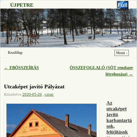
ÚJPETRE
Kezdőlap
Menü ↓
Ugrás a főtartalomra
Ugrás a másodlagos tartalomra
←
EBÖSSZEÍRÁS
ÖSSZEFOGLALÓ (SÖT rendszer
Bejegyzés navigáció
létrehozása)
→
Utcaképet javító Pályázat
Közzétéve
2020-05-26
,
czisti
A
z
utcaképet
javító
karbantart
á
sok,
felújítások