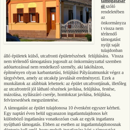
támogatásár
ól
szóló
rendeletében
az
önkormányza
t vissza nem
térítendő
támogatást
nyújt saját
tulajdonban
álló épületek külső, utcafronti épületrészének felújítására. Vissza
nem térítendő támogatásra jogosult az önkormányzattal szemben
adótartozással nem rendelkező személy, aki lakóházon,
építményen olyan karbantartási, felújítási Pályázatmunkát végez a
tárgyévben, amely az utcakép javulását eredményezi. Ezek a
munkálatok az alábbiak lehetnek: az épület utcafrontjának, illetőleg
az utcafrontról jól látható részének javítása, felújítása, festése,
mázolása, nyílászáró cseréje, homlokzat javítása, felújítása,
felvizesedések megszüntetése.
A támogatást az épület tulajdonosa 10 évenként egyszer kérheti.
Egy naptári éven belül ugyanazon ingatlantulajdonos két
különböző ingatlanára vonatkozóan csak az egyik ingatlanra
nyújtható támogatás. Ebben az esetben az ingatlantulajdonosnak
döntenie kell arról, hogy melyik ingatlanára kéri a támogatást.